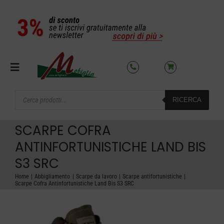
Salta
al
contenuto
Toggle
Navigation
Products
RICERCA
search
SETTORI
SCARPE COFRA
OFFERTE DEL MESE
ANTINFORTUNISTICHE LAND BIS
S3 SRC
AZIENDA
Home
Abbigliamento
Scarpe da lavoro
Scarpe antifortunistiche
Scarpe Cofra Antinfortunistiche Land Bis S3 SRC
NOLEGGIO