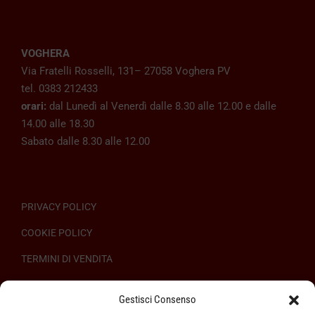
VOGHERA
Via Fratelli Rosselli, 131– 27058 Voghera PV
tel. 0383 212433
orari:
dal Lunedì al Venerdì dalle 8.30 alle 12.00 e dalle
14.00 alle 18.30
Sabato dalle 8.30 alle 12.00
PRIVACY POLICY
COOKIE POLICY
TERMINI DI VENDITA
REGOLAMENTO SULL’ODR
Gestisci Consenso