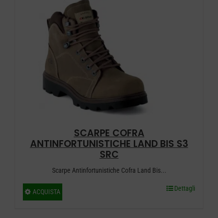
varianti.
Le
opzioni
possono
essere
scelte
nella
pagina
del
SCARPE COFRA
prodotto
ANTINFORTUNISTICHE LAND BIS S3
SRC
Scarpe Antinfortunistiche Cofra Land Bis...
Dettagli
Questo
ACQUISTA
prodotto