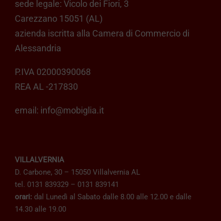
sede legale: Vicolo dei Fiori, 3
pagina
Carezzano 15051 (AL)
del
azienda iscritta alla Camera di Commercio di
prodotto
Alessandria
P.IVA 02000390068
REA AL -217830
email:
info@mobiglia.it
VILLALVERNIA
D. Carbone, 30 – 15050 Villalvernia AL
tel. 0131 839329 – 0131 839141
orari:
dal Lunedì al Sabato dalle 8.00 alle 12.00 e dalle
14.30 alle 19.00