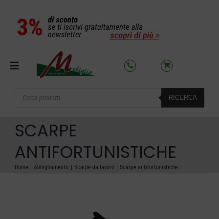
Salta
al
contenuto
Toggle
Navigation
Products
RICERCA
search
SETTORI
SCARPE
OFFERTE DEL MESE
ANTIFORTUNISTICHE
Home
Abbigliamento
Scarpe da lavoro
Scarpe antifortunistiche
AZIENDA
NOLEGGIO