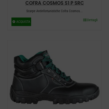
COFRA COSMOS S1 P SRC
prodotto
Scarpe Antinfortunistiche Cofra Cosmos...
Dettagli
Questo
ACQUISTA
prodotto
ha
più
varianti.
Le
opzioni
possono
essere
scelte
nella
pagina
del