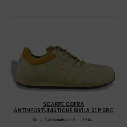
prodotto
ha
più
varianti.
Le
opzioni
possono
essere
scelte
nella
pagina
del
SCARPE COFRA
prodotto
ANTINFORTUNISTICHE BIKILA S1 P SRC
Scarpe Antinfortunistiche Cofra Bikila...