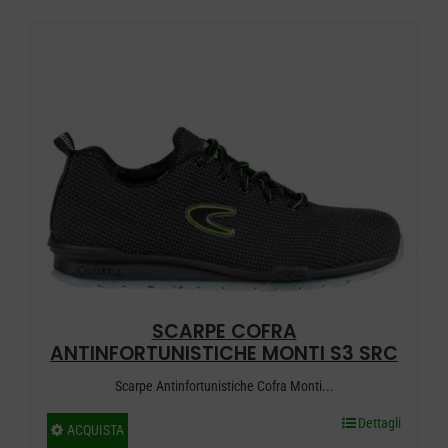
ha
più
varianti.
Le
opzioni
possono
essere
scelte
nella
pagina
del
SCARPE COFRA
prodotto
ANTINFORTUNISTICHE MONTI S3 SRC
Scarpe Antinfortunistiche Cofra Monti...
Dettagli
Questo
ACQUISTA