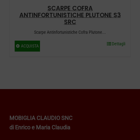
SCARPE COFRA
prodotto
ANTINFORTUNISTICHE PLUTONE S3
SRC
Scarpe Antinfortunistiche Cofra Plutone...
Dettagli
Questo
ACQUISTA
prodotto
ha
più
varianti.
Le
opzioni
possono
MOBIGLIA CLAUDIO SNC
essere
di Enrico e Maria Claudia
scelte
nella