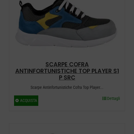
CARRELLO
SCARPE COFRA
ANTINFORTUNISTICHE TOP PLAYER S1
P SRC
Scarpe Antinfortunistiche Cofra Top Player...
Dettagli
Questo
ACQUISTA
prodotto
ha
più