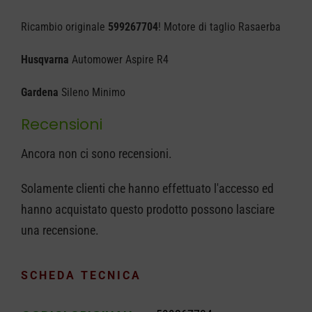
Piatto
Ricambio originale
599267704
! Motore di taglio Rasaerba
di
Taglio
Husqvarna
Automower Aspire R4
Husqvarna
Gardena
Sileno Minimo
599267704
Recensioni
quantità
Ancora non ci sono recensioni.
Solamente clienti che hanno effettuato l'accesso ed
hanno acquistato questo prodotto possono lasciare
una recensione.
SCHEDA TECNICA