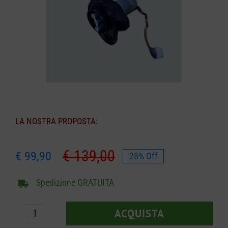
CARRELLO
LA NOSTRA PROPOSTA:
€
139,00
€
99,90
28% Off
Il
Il
prezzo
prezzo
Spedizione GRATUITA
originale
attuale
era:
è:
ACQUISTA
€ 139,00.
€ 99,90.
Motore