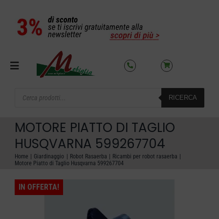
Salta
al
contenuto
Toggle
Navigation
Products
RICERCA
search
SETTORI
MOTORE PIATTO DI TAGLIO
OFFERTE DEL MESE
HUSQVARNA 599267704
Home
Giardinaggio
Robot Rasaerba
Ricambi per robot rasaerba
Motore Piatto di Taglio Husqvarna 599267704
AZIENDA
IN OFFERTA!
NOLEGGIO