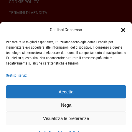
COOKIE POLICY
TERMINI DI VENDITA
REGOLAMENTO SULL’ODR
Gestisci Consenso
Per fornire le migliori esperienze, utilizziamo tecnologie come i cookie per
memorizzare e/o accedere alle informazioni del dispositivo. Il consenso a queste
tecnologie ci permetterà di elaborare dati come il comportamento di navigazione o
ID unici su questo sito. Non acconsentire o ritirare il consenso può influire
ASSISTENZA CLIENTI
negativamente su alcune caratteristiche e funzioni.
SPEDIZIONI
Gestisci servizi
DIRITTO DI RECESSO
Accetta
METODI DI PAGAMENTO
Nega
Visualizza le preferenze