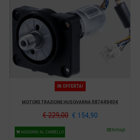
IN OFFERTA!
MOTORE TRAZIONE HUSQVARNA 587449404
Il
Il
€
229,00
€
154,90
prezzo
prezzo
Dettagli
AGGIUNGI AL CARRELLO
originale
attuale