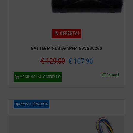
IN OFFERTA!
BATTERIA HUSQVARNA 589586202
Il
Il
€
129,00
€
107,90
prezzo
prezzo
Dettagli
AGGIUNGI AL CARRELLO
originale
attuale
era:
è:
Spedizione GRATUITA
€ 129,00.
€ 107,90.