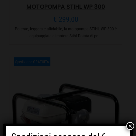
MOTOPOMPA STIHL WP 300
€
299,00
Potente, leggera e affidabile, la motopompa STIHL WP 300 è
equipaggiata di motore Stihl.Dotata di po...
Spedizione GRATUITA
×