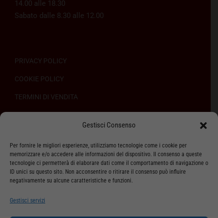
14.00 alle 18.30
Sabato dalle 8.30 alle 12.00
PRIVACY POLICY
COOKIE POLICY
TERMINI DI VENDITA
REGOLAMENTO SULL’ODR
Gestisci Consenso
Per fornire le migliori esperienze, utilizziamo tecnologie come i cookie per
memorizzare e/o accedere alle informazioni del dispositivo. Il consenso a queste
tecnologie ci permetterà di elaborare dati come il comportamento di navigazione o
ID unici su questo sito. Non acconsentire o ritirare il consenso può influire
ASSISTENZA CLIENTI
negativamente su alcune caratteristiche e funzioni.
SPEDIZIONI
Gestisci servizi