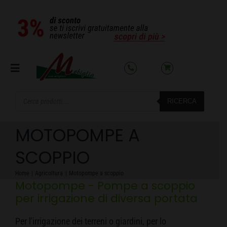
Salta
al
contenuto
Toggle
Navigation
Products
RICERCA
search
SETTORI
MOTOPOMPE A
OFFERTE DEL MESE
SCOPPIO
Home
Agricoltura
Motopompe a scoppio
AZIENDA
Motopompe - Pompe a scoppio
per irrigazione di diversa portata
NOLEGGIO
Per l'irrigazione dei terreni o giardini, per lo