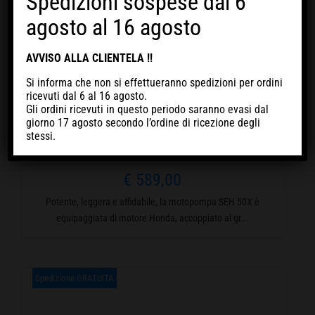
Spedizioni sospese dal 6
agosto al 16 agosto
AVVISO ALLA CLIENTELA !!
Si informa che non si effettueranno spedizioni per ordini
ricevuti
dal 6 al 16 agosto
.
Gli ordini ricevuti in questo periodo
saranno evasi dal
giorno 17 agosto
secondo l’ordine di ricezione degli
MOTOPOMPA KOSHIN HONDA SEH-
stessi.
50X
€
589,00
Potente, leggera e affidabile, la motopompa SEH 50X è
equipaggiata di motore Honda, accoppiato al gr...
Spedizione GRATUITA