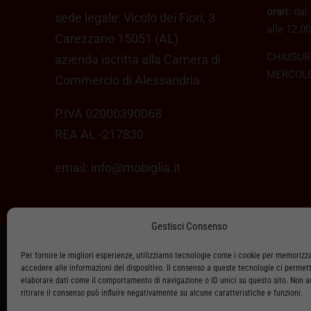
orari:
dal 
sede legale: Vicolo dei Fiori, 3
alle 12.00
Carezzano 15051 (AL)
CHIUSUR
azienda iscritta alla Camera di
MERCOLE
Commercio di Alessandria
P.IVA 02000390068
REA AL -217830
email:
info@mobiglia.it
Gestisci Consenso
Per fornire le migliori esperienze, utilizziamo tecnologie come i cookie per memorizz
ASSISTENZA CLIENTI
accedere alle informazioni del dispositivo. Il consenso a queste tecnologie ci permett
elaborare dati come il comportamento di navigazione o ID unici su questo sito. Non 
SPEDIZIONI
ritirare il consenso può influire negativamente su alcune caratteristiche e funzioni.