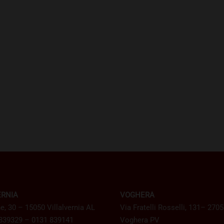
ERNIA
VOGHERA
e, 30 – 15050 Villalvernia AL
Via Fratelli Rosselli, 131– 270
 839329 – 0131 839141
Voghera PV