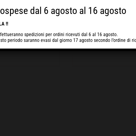
€
299,00
€
339,00
sospese dal 6 agosto al 16 agosto
ente, leggera e affidabile, la
Potente, leggera e affidabile, 
A !!
topompa STIHL WP 300 è
motopompa STIHL WP 600 
giata di motore Stihl.Dotata di
equipaggiata di motore Stihl.Dota
fettueranno spedizioni per ordini ricevuti
dal 6 al 16 agosto
.
po...
po...
uesto periodo
saranno evasi dal giorno 17 agosto
secondo l’ordine di ri