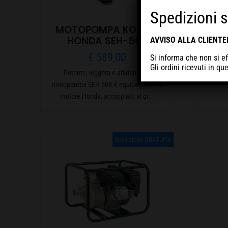
Spedizioni 
MOTOPOMPA KOSHIN
Pot
HONDA SEH-50X
AVVISO ALLA CLIENTEL
mo
equipag
€
589,00
Si informa che non si ef
Gli ordini ricevuti in q
Potente, leggera e affidabile, la
motopompa SEH 50X è equipaggiata di
motore Honda, accoppiato al gr...
Spedizione GRATUITA