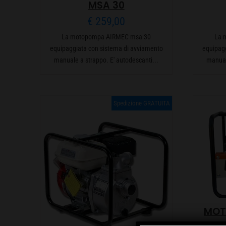
MSA 30
€
259,00
La motopompa AIRMEC msa 30
La 
equipaggiata con sistema di avviamento
equipag
manuale a strappo. E' autodescanti...
manual
Spedizione GRATUITA
MOT