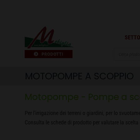
Salta
al
contenuto
SETTO
Products
PRODOTTI
search
MOTOPOMPE A SCOPPIO
Motopompe - Pompe a scopp
Per l'irrigazione dei terreni o giardini, per lo svuota
Consulta le schede di prodotto per valutare la scelta