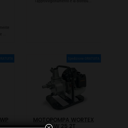
l'approvvigionamento e la distribu...
0
rmente
e ...
GRATUITA
Spedizione GRATUITA
MOTOPOMPA WORTEX
 WP
LW 25 2T
×