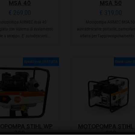
MSA 40
MSA 50
€
269,00
€
319,00
motopompa AIRMEC msa 40
Motopompa AIRMEC MSA 5
giata con sistema di avviamento
autoadescante portatile, particola
e a strappo. E’ autodescanti...
adatta per l’approvvigionamento 
Spedizione GRATUITA
Spedizione 
OPOMPA STIHL WP
MOTOPOMPA STIHL
300
600