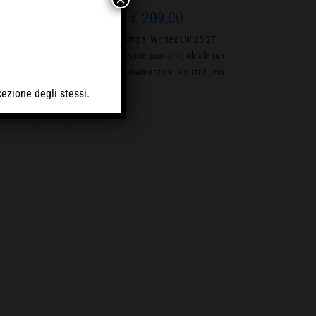
€
209,00
Motopompa Wortex LW 25 2T
la
autoadescante portatile, ideale per
è
l’approvvigionamento e la distribuzio...
ta di
cezione degli stessi.