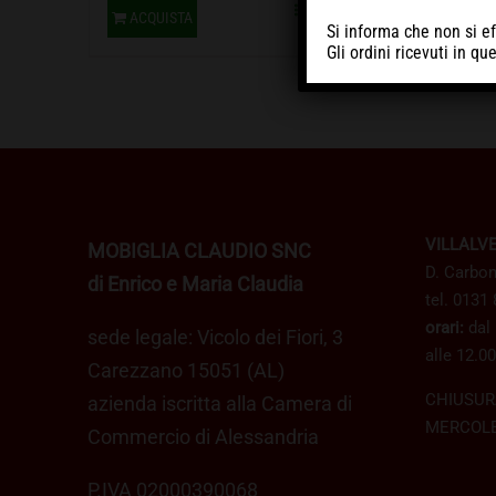
Dettagli
ACQUISTA
ACQU
Si informa che non si ef
Gli ordini ricevuti in q
VILLALV
MOBIGLIA CLAUDIO SNC
D. Carbon
di Enrico e Maria Claudia
tel. 0131
orari:
dal 
sede legale: Vicolo dei Fiori, 3
alle 12.00
Carezzano 15051 (AL)
CHIUSUR
azienda iscritta alla Camera di
MERCOLE
Commercio di Alessandria
P.IVA 02000390068