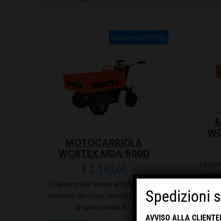
Spedizione GRATUITA
WO
MOTOCARRIOLA
WORTEX MDA 500D
La moto
€
2.190,00
500C 
La Motocarriola Wortex MDA 500D è una
ott
Spedizioni 
macchina silenziosa, robusta e versatile,
in quanto dotata di...
AVVISO ALLA CLIENTEL