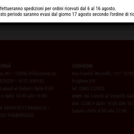
Dettagli
D
ISTA
ACQUISTA
fettueranno spedizioni per ordini ricevuti
dal 6 al 16 agosto
.
uesto periodo
saranno evasi dal giorno 17 agosto
secondo l’ordine di ri
ERNIA
VOGHERA
e, 30 – 15050 Villalvernia AL
Via Fratelli Rosselli, 131– 270
 839329 – 0131 839141
Voghera PV
Lunedì al Sabato dalle 8.00
tel. 0383 212433
 e dalle 14.30 alle 19.00
orari:
dal Lunedì al Venerdì dall
alle 12.00 e dalle 14.00 alle 18.
A INFRASETTIMANALE :
Sabato dalle 8.30 alle 12.00
DI’ POMERIGGIO