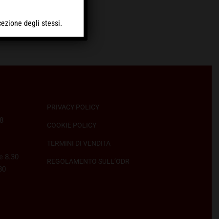
ettagli
cezione degli stessi.
PRIVACY POLICY
58
COOKIE POLICY
TERMINI DI VENDITA
e 8.30
REGOLAMENTO SULL’ODR
30