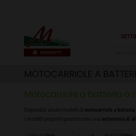
Salta
al
contenuto
SETTO
Products
PRODOTTI
search
MOTOCARRIOLE A BATTER
Motocarriole a batteria a 
Disponibili alcuni modelli di
motocarriole a batteria
I modelli proposti garantiscono una
autonomia di al
Ordina per
Prezzo
Mostra
12 Prodotti