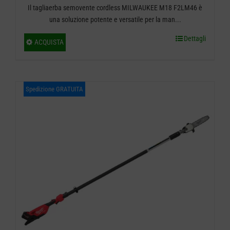
Il tagliaerba semovente cordless MILWAUKEE M18 F2LM46 è
di
una soluzione potente e versatile per la man...
prezzo:
Dettagli
Questo
ACQUISTA
da
prodotto
ha
€ 979,00
più
Spedizione GRATUITA
a
varianti.
€ 1.469,00
Le
opzioni
possono
essere
scelte
nella
pagina
del