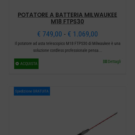
prodotto
POTATORE A BATTERIA MILWAUKEE
M18 FTPS30
Fascia
€
749,00
-
€
1.069,00
Il potatore ad asta telescopico M18 FTPS30 di Milwaukee è una
di
soluzione cordless professionale pensa...
prezzo:
Dettagli
Questo
ACQUISTA
da
prodotto
ha
€ 749,00
più
Spedizione GRATUITA
a
varianti.
€ 1.069,00
Le
opzioni
possono
essere