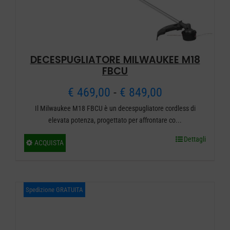
pagina
del
prodotto
DECESPUGLIATORE MILWAUKEE M18
FBCU
Fascia
€
469,00
-
€
849,00
Il Milwaukee M18 FBCU è un decespugliatore cordless di
di
elevata potenza, progettato per affrontare co...
prezzo:
Dettagli
Questo
ACQUISTA
da
prodotto
ha
€ 469,00
più
Spedizione GRATUITA
a
varianti.
€ 849,00
Le