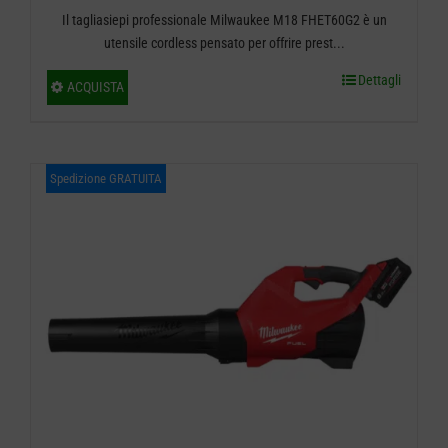
Il tagliasiepi professionale Milwaukee M18 FHET60G2 è un
di
utensile cordless pensato per offrire prest...
prezzo:
Dettagli
Questo
ACQUISTA
da
prodotto
ha
€ 389,00
più
Spedizione GRATUITA
a
varianti.
€ 769,00
Le
opzioni
possono
essere
scelte
nella
pagina
del