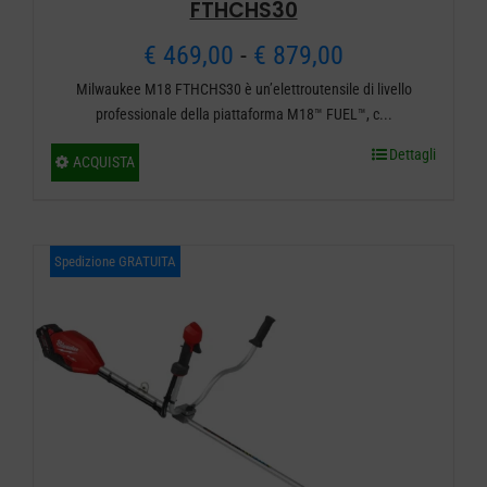
FTHCHS30
Fascia
€
469,00
-
€
879,00
Milwaukee M18 FTHCHS30 è un’elettroutensile di livello
di
professionale della piattaforma M18™ FUEL™, c...
prezzo:
Dettagli
Questo
ACQUISTA
da
prodotto
ha
€ 469,00
più
Spedizione GRATUITA
a
varianti.
€ 879,00
Le
opzioni
possono
essere
scelte
nella