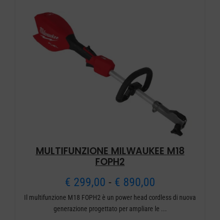
varianti.
€ 959,00
Le
opzioni
possono
essere
scelte
nella
pagina
del
prodotto
MULTIFUNZIONE MILWAUKEE M18
FOPH2
Fascia
€
299,00
-
€
890,00
Il multifunzione M18 FOPH2 è un power head cordless di nuova
di
generazione progettato per ampliare le ...