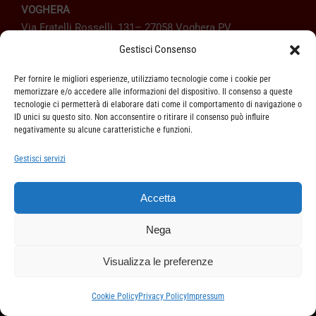
VOGHERA
Via Fratelli Rosselli, 131– 27058 Voghera PV
tel. 0383 212433
Gestisci Consenso
orari:
dal Lunedì al Venerdì dalle 8.30 alle 12.00 e dalle
Per fornire le migliori esperienze, utilizziamo tecnologie come i cookie per
14.00 alle 18.30
memorizzare e/o accedere alle informazioni del dispositivo. Il consenso a queste
Sabato dalle 8.30 alle 12.00
tecnologie ci permetterà di elaborare dati come il comportamento di navigazione o
ID unici su questo sito. Non acconsentire o ritirare il consenso può influire
negativamente su alcune caratteristiche e funzioni.
Gestisci servizi
PRIVACY POLICY
COOKIE POLICY
Accetta
TERMINI DI VENDITA
Nega
REGOLAMENTO SULL’ODR
Visualizza le preferenze
Cookie Policy
Privacy Policy
Impressum