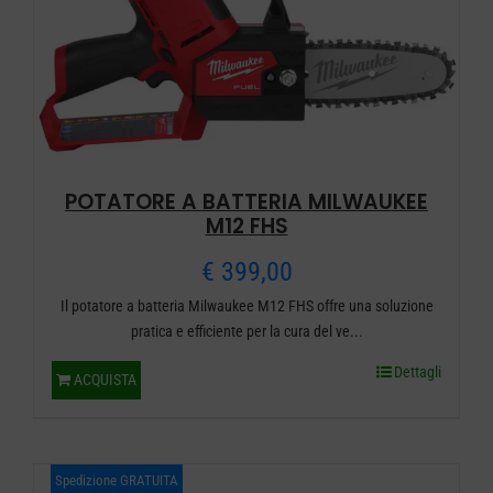
essere
scelte
nella
pagina
del
prodotto
POTATORE A BATTERIA MILWAUKEE
M12 FHS
€
399,00
Il potatore a batteria Milwaukee M12 FHS offre una soluzione
pratica e efficiente per la cura del ve...
Dettagli
ACQUISTA
Spedizione GRATUITA