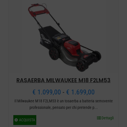
RASAERBA MILWAUKEE M18 F2LM53
Fascia
€
1.099,00
-
€
1.699,00
Il Milwaukee M18 F2LM53 è un tosaerba a batteria semovente
di
professionale, pensato per chi pretende p...
prezzo:
Dettagli
Questo
ACQUISTA
da