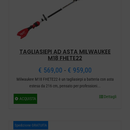
scelte
nella
pagina
del
prodotto
TAGLIASIEPI AD ASTA MILWAUKEE
M18 FHETE22
Fascia
€
569,00
-
€
959,00
Milwaukee M18 FHETE22 è un tagliasiepi a batteria con asta
di
estesa da 216 cm, pensato per professioni...
prezzo:
Dettagli
Questo
ACQUISTA
da
prodotto
ha
€ 569,00
più
Spedizione GRATUITA
a