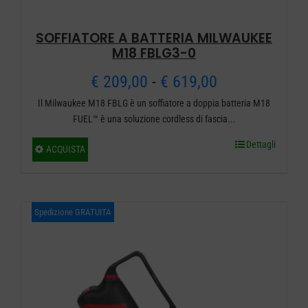
prodotto
SOFFIATORE A BATTERIA MILWAUKEE
M18 FBLG3-0
Fascia
€
209,00
-
€
619,00
Il Milwaukee M18 FBLG è un soffiatore a doppia batteria M18
di
FUEL™ è una soluzione cordless di fascia...
prezzo:
Dettagli
Questo
ACQUISTA
da
prodotto
ha
€ 209,00
più
Spedizione GRATUITA
a
varianti.
€ 619,00
Le
opzioni
possono