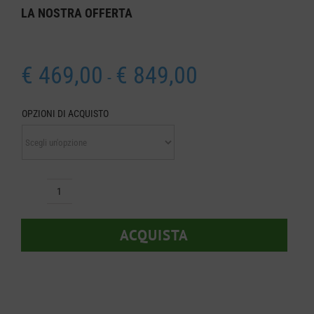
LA NOSTRA
OFFERTA
Fascia
€
469,00
€
849,00
-
di
prezzo:
OPZIONI DI ACQUISTO
da
€ 469,00
a
€ 849,00
Decespugliatore
Milwaukee
ACQUISTA
M18
FBCU
quantità