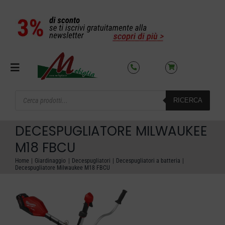
Salta
al
contenuto
Toggle
Navigation
Products
RICERCA
search
SETTORI
DECESPUGLIATORE MILWAUKEE
OFFERTE DEL MESE
M18 FBCU
Home
Giardinaggio
Decespugliatori
Decespugliatori a batteria
Decespugliatore Milwaukee M18 FBCU
AZIENDA
NOLEGGIO