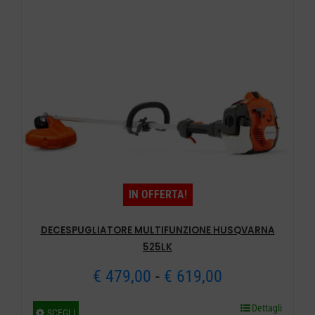
IN OFFERTA!
DECESPUGLIATORE MULTIFUNZIONE HUSQVARNA
525LK
Fascia
€
479,00
-
€
619,00
di
Dettagli
Questo
SCEGLI