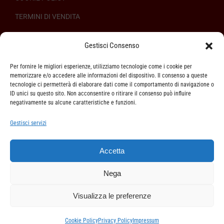
TERMINI DI VENDITA
REGOLAMENTO SULL’ODR
Gestisci Consenso
Per fornire le migliori esperienze, utilizziamo tecnologie come i cookie per
memorizzare e/o accedere alle informazioni del dispositivo. Il consenso a queste
tecnologie ci permetterà di elaborare dati come il comportamento di navigazione o
ID unici su questo sito. Non acconsentire o ritirare il consenso può influire
ASSISTENZA CLIENTI
negativamente su alcune caratteristiche e funzioni.
SPEDIZIONI
Gestisci servizi
DIRITTO DI RECESSO
Accetta
METODI DI PAGAMENTO
Nega
Visualizza le preferenze
Cookie Policy
Privacy Policy
Impressum