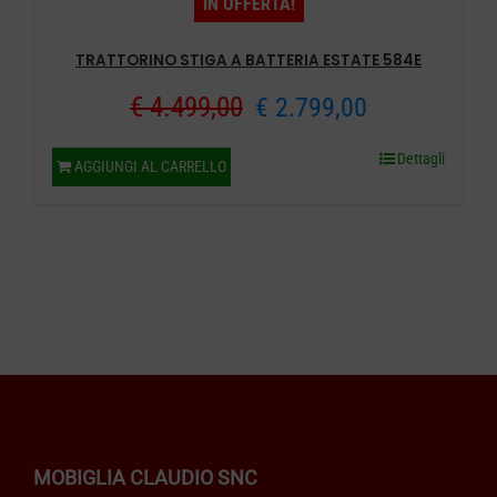
IN OFFERTA!
TRATTORINO STIGA A BATTERIA ESTATE 584E
Il
Il
€
4.499,00
€
2.799,00
prezzo
prezzo
Dettagli
AGGIUNGI AL CARRELLO
originale
attuale
era:
è:
€ 4.499,00.
€ 2.799,00.
MOBIGLIA CLAUDIO SNC