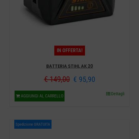
IN OFFERTA!
BATTERIA STIHL AK 20
Il
Il
€
149,00
€
95,90
prezzo
prezzo
Dettagli
AGGIUNGI AL CARRELLO
originale
attuale
era:
è:
Spedizione GRATUITA
€ 149,00.
€ 95,90.