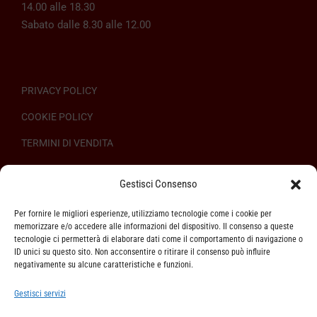
14.00 alle 18.30
Sabato dalle 8.30 alle 12.00
PRIVACY POLICY
COOKIE POLICY
TERMINI DI VENDITA
REGOLAMENTO SULL’ODR
Gestisci Consenso
Per fornire le migliori esperienze, utilizziamo tecnologie come i cookie per
memorizzare e/o accedere alle informazioni del dispositivo. Il consenso a queste
tecnologie ci permetterà di elaborare dati come il comportamento di navigazione o
ID unici su questo sito. Non acconsentire o ritirare il consenso può influire
ASSISTENZA CLIENTI
negativamente su alcune caratteristiche e funzioni.
SPEDIZIONI
Gestisci servizi