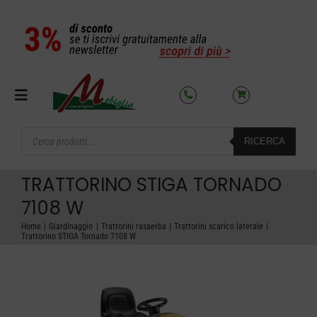
Salta
al
contenuto
Toggle
Navigation
Products
RICERCA
search
SETTORI
TRATTORINO STIGA TORNADO
OFFERTE DEL MESE
7108 W
Home
Giardinaggio
Trattorini rasaerba
Trattorini scarico laterale
Trattorino STIGA Tornado 7108 W
AZIENDA
NOLEGGIO