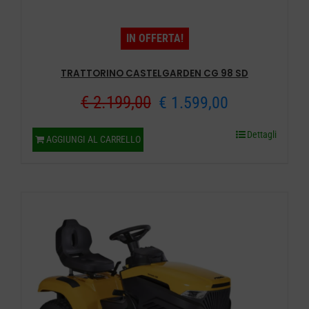
IN OFFERTA!
TRATTORINO CASTELGARDEN CG 98 SD
Il
Il
€
2.199,00
€
1.599,00
prezzo
prezzo
Dettagli
AGGIUNGI AL CARRELLO
originale
attuale
era:
è:
€ 2.199,00.
€ 1.599,00.