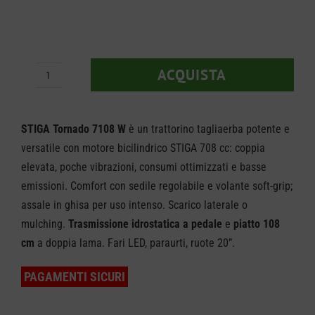
ACQUISTA
Trattorino
STIGA
Tornado
STIGA Tornado 7108 W
è un trattorino tagliaerba potente e
7108
versatile con motore bicilindrico STIGA 708 cc: coppia
elevata, poche vibrazioni, consumi ottimizzati e basse
W
emissioni. Comfort con sedile regolabile e volante soft-grip;
quantità
assale in ghisa per uso intenso. Scarico laterale o
mulching.
Trasmissione idrostatica a pedale
e
piatto 108
cm
a doppia lama. Fari LED, paraurti, ruote 20”.
PAGAMENTI SICURI