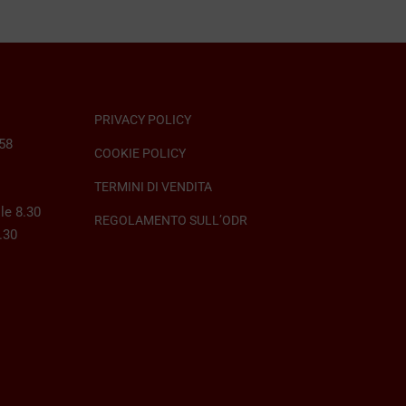
ti.
a
€ 389,00
ni
ono
PRIVACY POLICY
e
058
COOKIE POLICY
TERMINI DI VENDITA
le 8.30
a
REGOLAMENTO SULL’ODR
8.30
tto