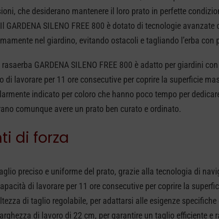
oni, che desiderano mantenere il loro prato in perfette condizi
. Il GARDENA SILENO FREE 800 è dotato di tecnologie avanzate c
amente nel giardino, evitando ostacoli e tagliando l’erba con p
ot rasaerba GARDENA SILENO FREE 800 è adatto per giardini con
o di lavorare per 11 ore consecutive per coprire la superficie m
olarmente indicato per coloro che hanno poco tempo per dedicar
rano comunque avere un prato ben curato e ordinato.
ti di forza
aglio preciso e uniforme del prato, grazie alla tecnologia di n
apacità di lavorare per 11 ore consecutive per coprire la superf
ltezza di taglio regolabile, per adattarsi alle esigenze specifiche
arghezza di lavoro di 22 cm, per garantire un taglio efficiente e 