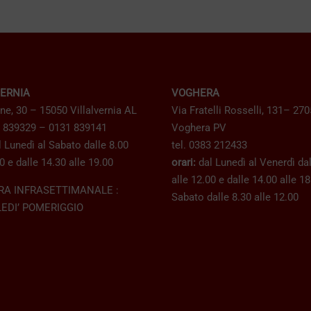
varian
Le
opzio
poss
VERNIA
VOGHERA
esser
ne, 30 – 15050 Villalvernia AL
Via Fratelli Rosselli, 131– 27
scelte
1 839329 – 0131 839141
Voghera PV
nella
 Lunedì al Sabato dalle 8.00
tel. 0383 212433
0 e dalle 14.30 alle 19.00
orari:
dal Lunedì al Venerdì dal
pagin
alle 12.00 e dalle 14.00 alle 1
del
RA INFRASETTIMANALE :
Sabato dalle 8.30 alle 12.00
prodo
EDI’ POMERIGGIO