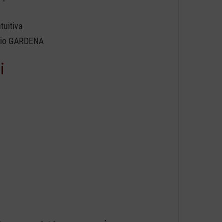
tuitiva
rchio GARDENA
i