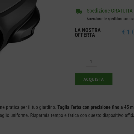
Spedizione GRATUITA
Attenzione: le spedizioni sono s
LA NOSTRA
€
1.
OFFERTA
Robot
GARDENA
ACQUISTA
SILENO
FREE
800
e pratica per il tuo giardino.
Taglia l’erba con precisione fino a 45 
quantità
aglio uniforme. Risparmia tempo e fatica con questo dispositivo affida