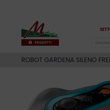
Salta
al
contenuto
SETT
Products
PRODOTTI
search
ROBOT GARDENA SILENO FRE