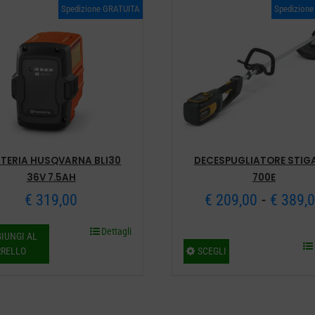
Spedizione GRATUITA
Spedizion
TERIA HUSQVARNA BLI30
DECESPUGLIATORE STIG
36V 7.5AH
700E
-
€
319,00
€
209,00
€
389,
Dettagli
IUNGI AL
Ques
RRELLO
SCEGLI
prodo
ha
più