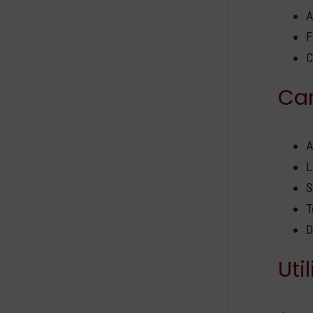
A
F
C
Car
A
L
S
T
D
Util