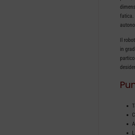
dimensi
fatica
autonom
Il rob
in grad
partic
deside
Pun
T
C
A
L