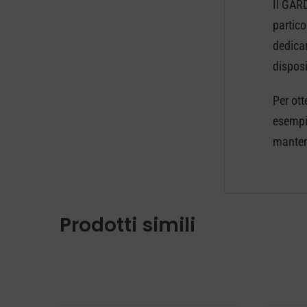
Il GAR
partico
dedicar
disposi
Per ot
esempio
mantene
Prodotti simili