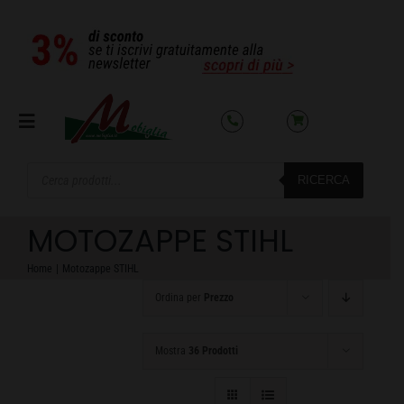
Salta
al
contenuto
Toggle
Navigation
Products
RICERCA
search
SETTORI
MOTOZAPPE STIHL
OFFERTE DEL MESE
Home
Motozappe STIHL
Ordina per
Prezzo
AZIENDA
Mostra
36 Prodotti
NOLEGGIO