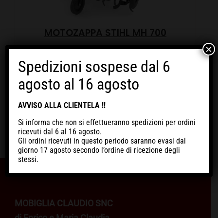
MOTOZAPPA STIHL MH 700
×
€
1.089,00
Spedizioni sospese dal 6
Motozappa Stihl MH 700. Prodotto potente e destinato a
agosto al 16 agosto
lavori impegnativi e duraturi, caratterizzato...
Dettagli
ACQUISTA
AVVISO ALLA CLIENTELA !!
Si informa che non si effettueranno spedizioni per ordini
ricevuti
dal 6 al 16 agosto
.
Gli ordini ricevuti in questo periodo
saranno evasi dal
giorno 17 agosto
secondo l’ordine di ricezione degli
stessi.
MOBIGLIA CLAUDIO SNC
di Enrico e Maria Claudia