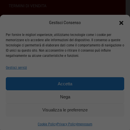
TERMINI DI VENDITA
REGOLAMENTO SULL’ODR
Gestisci Consenso
Per fornire le migliori esperienze, utilizziamo tecnologie come i cookie per
memorizzare e/o accedere alle informazioni del dispositivo. Il consenso a queste
tecnologie ci permetterà di elaborare dati come il comportamento di navigazione o
ID unici su questo sito. Non acconsentire o ritirare il consenso può influire
ASSISTENZA CLIENTI
negativamente su alcune caratteristiche e funzioni.
SPEDIZIONI
Gestisci servizi
DIRITTO DI RECESSO
Accetta
METODI DI PAGAMENTO
Nega
Visualizza le preferenze
Cookie Policy
Privacy Policy
Impressum