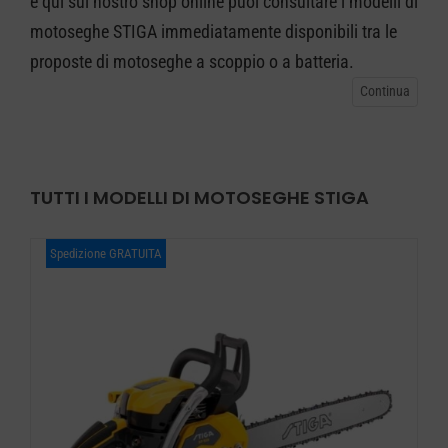
e qui sul nostro shop online puoi consultare i modelli di
motoseghe STIGA immediatamente disponibili tra le
CARRELLO
proposte di motoseghe a scoppio o a batteria.
TUTTI I MODELLI DI MOTOSEGHE STIGA
Spedizione GRATUITA