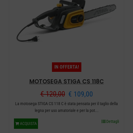
IN OFFERTA!
MOTOSEGA STIGA CS 118C
Il
Il
€
120,00
€
109,00
La motosega STIGA CS 118 C è stata pensata per il taglio della
prezzo
prezzo
legna per uso amatoriale e per la pot...
originale
attuale
Dettagli
ACQUISTA
era:
è: