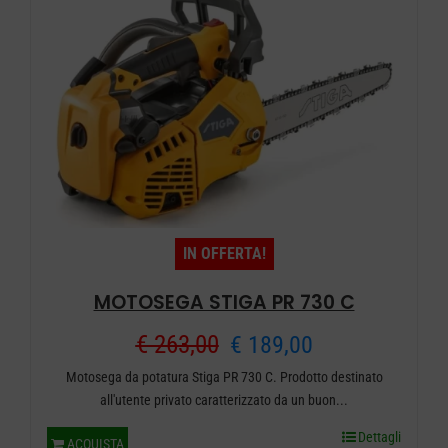
IN OFFERTA!
MOTOSEGA STIGA PR 730 C
Il
Il
€
263,00
€
189,00
Motosega da potatura Stiga PR 730 C. Prodotto destinato
prezzo
prezzo
all'utente privato caratterizzato da un buon...
originale
attuale
Dettagli
ACQUISTA