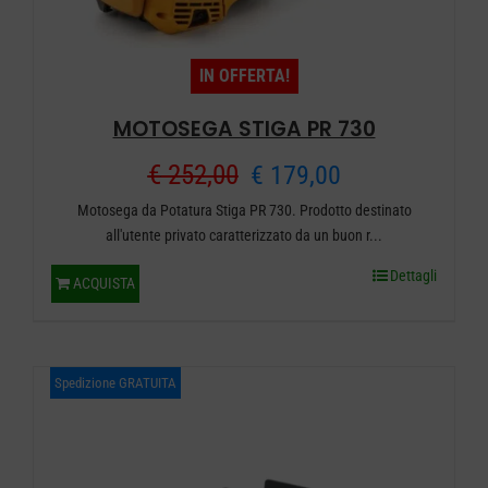
del
prodotto
IN OFFERTA!
MOTOSEGA STIGA PR 730
Il
Il
€
252,00
€
179,00
Motosega da Potatura Stiga PR 730. Prodotto destinato
prezzo
prezzo
all'utente privato caratterizzato da un buon r...
originale
attuale
Dettagli
ACQUISTA
era:
è:
€ 252,00.
€ 179,00.
Spedizione GRATUITA