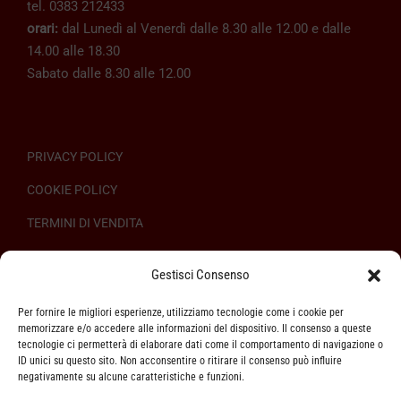
tel. 0383 212433
orari:
dal Lunedì al Venerdì dalle 8.30 alle 12.00 e dalle
14.00 alle 18.30
Sabato dalle 8.30 alle 12.00
PRIVACY POLICY
COOKIE POLICY
TERMINI DI VENDITA
REGOLAMENTO SULL’ODR
Gestisci Consenso
Per fornire le migliori esperienze, utilizziamo tecnologie come i cookie per
memorizzare e/o accedere alle informazioni del dispositivo. Il consenso a queste
tecnologie ci permetterà di elaborare dati come il comportamento di navigazione o
ID unici su questo sito. Non acconsentire o ritirare il consenso può influire
ASSISTENZA CLIENTI
negativamente su alcune caratteristiche e funzioni.