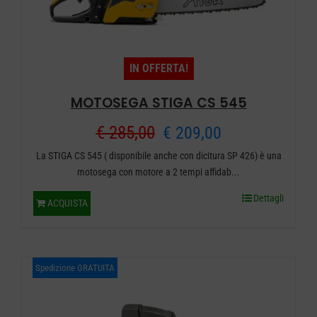
IN OFFERTA!
MOTOSEGA STIGA CS 545
Il
Il
€
285,00
€
209,00
La STIGA CS 545 ( disponibile anche con dicitura SP 426) è una
prezzo
prezzo
motosega con motore a 2 tempi affidab...
originale
attuale
Dettagli
ACQUISTA
era:
è:
€ 285,00.
€ 209,00.
Spedizione GRATUITA