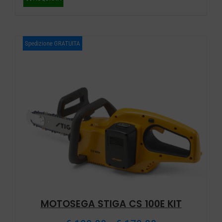
era:
è:
€ 263,00.
€ 189,00.
Spedizione GRATUITA
MOTOSEGA STIGA CS 100E KIT