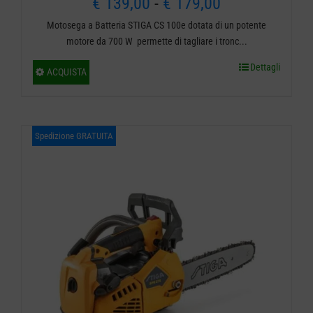
Fascia
€
139,00
-
€
179,00
Motosega a Batteria STIGA CS 100e dotata di un potente
di
motore da 700 W permette di tagliare i tronc...
prezzo:
Dettagli
Questo
ACQUISTA
da
prodotto
ha
€ 139,00
più
Spedizione GRATUITA
a
varianti.
€ 179,00
Le
opzioni
possono
essere
scelte
nella
pagina