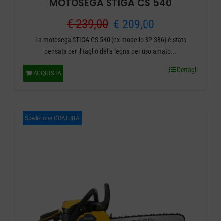
MOTOSEGA STIGA CS 540
Il
Il
€
239,00
€
209,00
La motosega STIGA CS 540 (ex modello SP 386) è stata
prezzo
prezzo
pensata per il taglio della legna per uso amato...
originale
attuale
Dettagli
ACQUISTA
era:
è:
€ 239,00.
€ 209,00.
Spedizione GRATUITA