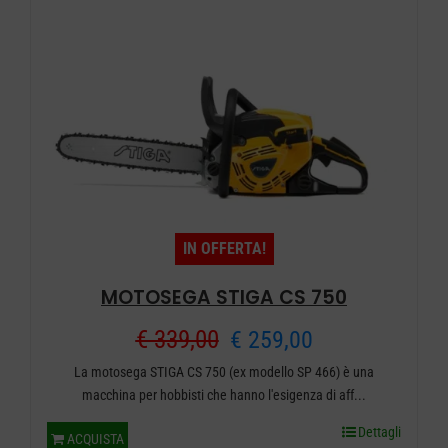
IN OFFERTA!
MOTOSEGA STIGA CS 750
Il
Il
€
339,00
€
259,00
La motosega STIGA CS 750 (ex modello SP 466) è una
prezzo
prezzo
macchina per hobbisti che hanno l'esigenza di aff...
originale
attuale
Dettagli
ACQUISTA