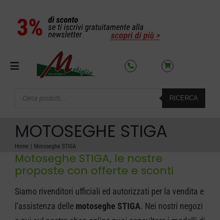
Salta
al
contenuto
Toggle
Navigation
Products
RICERCA
search
SETTORI
MOTOSEGHE STIGA
OFFERTE DEL MESE
Home
Motoseghe STIGA
Motoseghe STIGA, le nostre
proposte con offerte e sconti
AZIENDA
Siamo rivenditori ufficiali ed autorizzati per la vendita e
NOLEGGIO
l'assistenza delle
motoseghe STIGA
. Nei nostri negozi