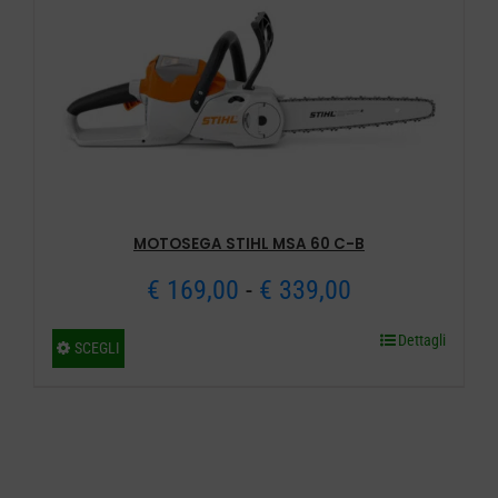
opzioni
€ 399,00
possono
essere
scelte
nella
pagina
del
MOTOSEGA STIHL MSA 60 C-B
prodotto
Fascia
€
169,00
-
€
339,00
di
Dettagli
Questo
SCEGLI
prezzo:
prodotto
ha
da
più
€ 169,00
varianti.