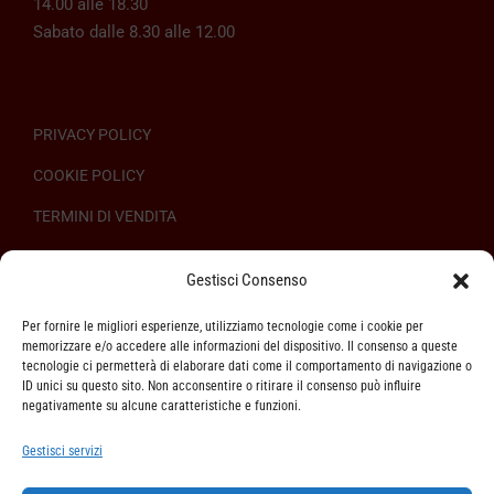
14.00 alle 18.30
Sabato dalle 8.30 alle 12.00
PRIVACY POLICY
COOKIE POLICY
TERMINI DI VENDITA
REGOLAMENTO SULL’ODR
Gestisci Consenso
Per fornire le migliori esperienze, utilizziamo tecnologie come i cookie per
memorizzare e/o accedere alle informazioni del dispositivo. Il consenso a queste
tecnologie ci permetterà di elaborare dati come il comportamento di navigazione o
ID unici su questo sito. Non acconsentire o ritirare il consenso può influire
ASSISTENZA CLIENTI
negativamente su alcune caratteristiche e funzioni.
SPEDIZIONI
Gestisci servizi