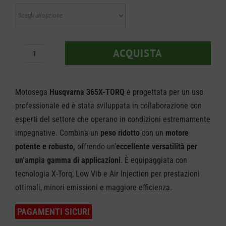
da
€ 739,
a
ACQUISTA
Motosega
€ 779,
Husqvarna
365
Motosega
Husqvarna 365X-TORQ
è progettata per un uso
X-
professionale ed è stata sviluppata in collaborazione con
esperti del settore che operano in condizioni estremamente
Torq
impegnative. Combina un
peso ridotto
con un
motore
quantità
potente e robusto,
offrendo un’
eccellente versatilità per
un’ampia gamma di applicazioni
. È equipaggiata con
tecnologia X-Torq, Low Vib e Air Injection per prestazioni
ottimali, minori emissioni e maggiore efficienza.
PAGAMENTI SICURI