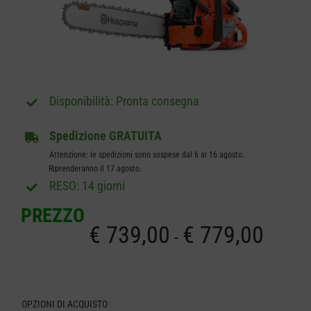
CARRELLO
Pronta consegna
Spedizione GRATUITA
Attenzione: le spedizioni sono sospese dal 6 al 16 agosto.
Riprenderanno il 17 agosto.
RESO: 14 giorni
PREZZO
€
739,00
€
779,00
Fascia
-
di
prezzo
OPZIONI DI ACQUISTO