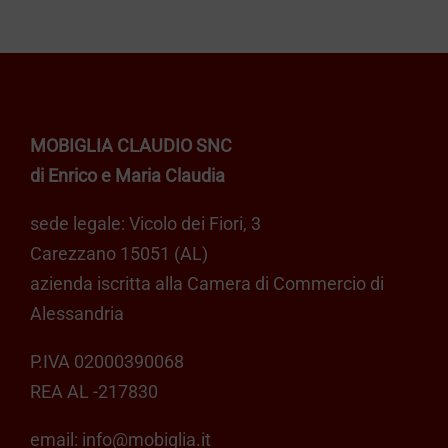
a
Le
opzioni
€ 339,00
possono
essere
scelte
MOBIGLIA CLAUDIO SNC
nella
di Enrico e Maria Claudia
pagina
del
sede legale: Vicolo dei Fiori, 3
prodotto
Carezzano 15051 (AL)
azienda iscritta alla Camera di Commercio di
Alessandria
P.IVA 02000390068
REA AL -217830
email:
info@mobiglia.it