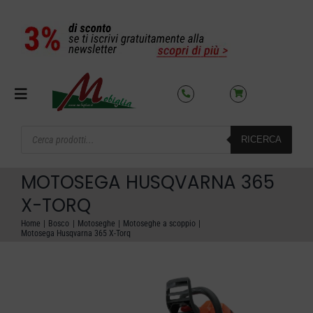
Salta
al
contenuto
Toggle
Navigation
Products
RICERCA
search
SETTORI
MOTOSEGA HUSQVARNA 365
OFFERTE DEL MESE
X-TORQ
Home
Bosco
Motoseghe
Motoseghe a scoppio
Motosega Husqvarna 365 X-Torq
AZIENDA
NOLEGGIO