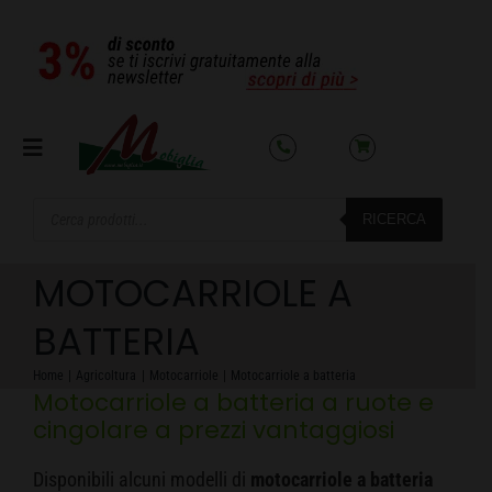
Salta
al
contenuto
Toggle
Navigation
Products
RICERCA
search
SETTORI
MOTOCARRIOLE A
OFFERTE DEL MESE
BATTERIA
Home
Agricoltura
Motocarriole
Motocarriole a batteria
AZIENDA
Motocarriole a batteria a ruote e
cingolare a prezzi vantaggiosi
NOLEGGIO
Disponibili alcuni modelli di
motocarriole a batteria