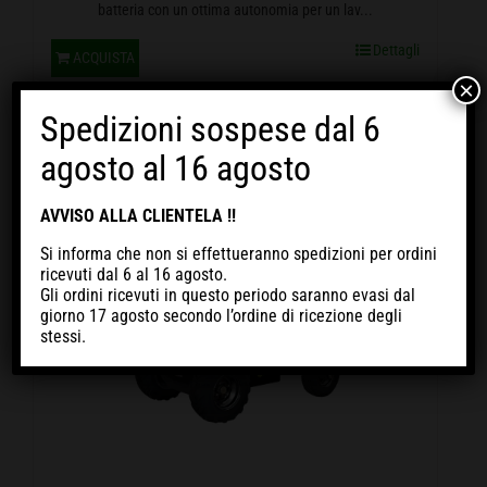
batteria con un ottima autonomia per un lav...
Dettagli
ACQUISTA
×
Spedizioni sospese dal 6
agosto al 16 agosto
Spedizione GRATUITA
AVVISO ALLA CLIENTELA !!
Si informa che non si effettueranno spedizioni per ordini
ricevuti
dal 6 al 16 agosto
.
Gli ordini ricevuti in questo periodo
saranno evasi dal
giorno 17 agosto
secondo l’ordine di ricezione degli
stessi.