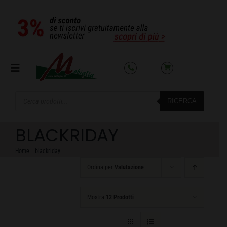
Salta
al
contenuto
Toggle
Navigation
Products
RICERCA
search
SETTORI
BLACKRIDAY
OFFERTE DEL MESE
Home
blackriday
Ordina per
Valutazione
AZIENDA
Mostra
12 Prodotti
NOLEGGIO