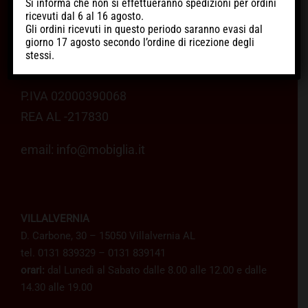
sede legale: Vicolo dei Fiori, 3
Si informa che non si effettueranno spedizioni per ordini
ricevuti
dal 6 al 16 agosto
.
Carezzano 15051 (AL)
Gli ordini ricevuti in questo periodo
saranno evasi dal
azienda iscritta alla Camera di Commercio di
giorno 17 agosto
secondo l’ordine di ricezione degli
stessi.
Alessandria
P.IVA 02000390068
REA AL -217830
email:
info@mobiglia.it
VILLALVERNIA
D. Carbone, 30 – 15050 Villalvernia AL
tel. 0131 839329 – 0131 839141
orari:
dal Lunedì al Sabato dalle 8.00 alle 12.00 e dalle
14.30 alle 19.00