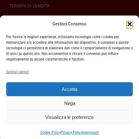
TERMINI DI VENDITA
REGOLAMENTO SULL’ODR
Gestisci Consenso
Per fornire le migliori esperienze, utilizziamo tecnologie come i cookie per
memorizzare e/o accedere alle informazioni del dispositivo. Il consenso a queste
tecnologie ci permetterà di elaborare dati come il comportamento di navigazione o
ID unici su questo sito. Non acconsentire o ritirare il consenso può influire
ASSISTENZA CLIENTI
negativamente su alcune caratteristiche e funzioni.
SPEDIZIONI
Gestisci servizi
DIRITTO DI RECESSO
Accetta
METODI DI PAGAMENTO
Nega
Visualizza le preferenze
Cookie Policy
Privacy Policy
Impressum