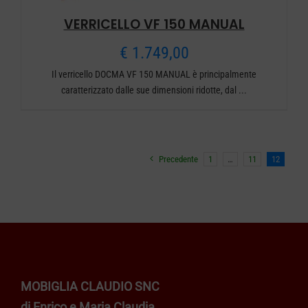
VERRICELLO VF 150 MANUAL
€
1.749,00
Il verricello DOCMA VF 150 MANUAL è principalmente
caratterizzato dalle sue dimensioni ridotte, dal ...
Precedente
1
…
11
12
MOBIGLIA CLAUDIO SNC
di Enrico e Maria Claudia