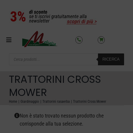
Salta
al
contenuto
Toggle
Navigation
Products
RICERCA
search
SETTORI
TRATTORINI CROSS
OFFERTE DEL MESE
MOWER
Home
Giardinaggio
Trattorini rasaerba
Trattorini Cross Mower
AZIENDA
Non è stato trovato nessun prodotto che
NOLEGGIO
corrisponde alla tua selezione.