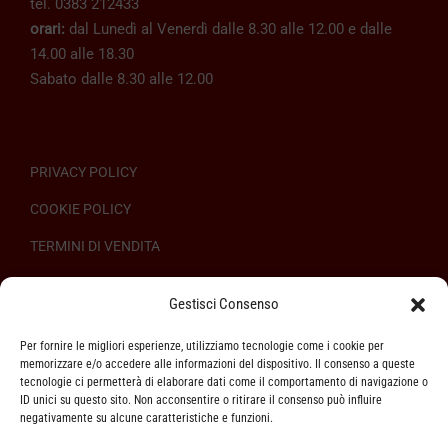
tel. 0383 212433
orari:
dal Lunedì al Venerdì dalle 8.30 alle 12.00 e dalle
14.00 alle 18.30
Sabato dalle 8.30 alle 12.00
PRIVACY POLICY
COOKIE POLICY
TERMINI DI VENDITA
REGOLAMENTO SULL’ODR
Gestisci Consenso
Per fornire le migliori esperienze, utilizziamo tecnologie come i cookie per
memorizzare e/o accedere alle informazioni del dispositivo. Il consenso a queste
tecnologie ci permetterà di elaborare dati come il comportamento di navigazione o
ID unici su questo sito. Non acconsentire o ritirare il consenso può influire
ASSISTENZA CLIENTI
negativamente su alcune caratteristiche e funzioni.