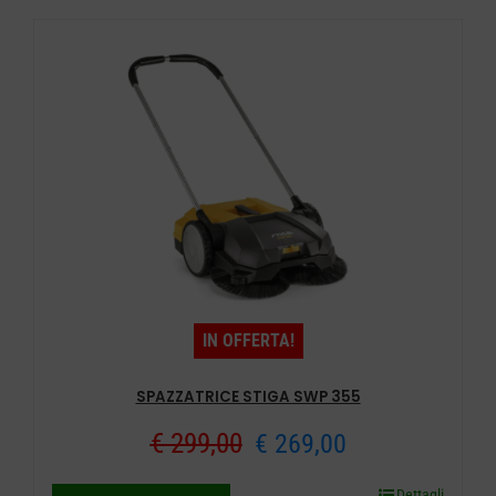
da
più
€ 899,00
varianti.
a
Le
opzioni
€ 999,00
possono
essere
scelte
nella
pagina
del
IN OFFERTA!
prodotto
SPAZZATRICE STIGA SWP 355
Il
Il
€
299,00
€
269,00
prezzo
prezzo
Dettagli