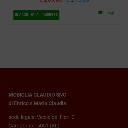
prezzo
prezzo
Dettagli
AGGIUNGI AL CARRELLO
originale
attuale
era:
è:
€ 269,00.
€ 219,00.
MOBIGLIA CLAUDIO SNC
di Enrico e Maria Claudia
sede legale: Vicolo dei Fiori, 3
Carezzano 15051 (AL)