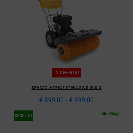
IN OFFERTA!
SPAZZOLATRICE STIGA SWS 800 G
Fascia
€
899,00
-
€
999,00
di
Dettagli
Questo
SCEGLI
prezzo:
prodotto
ha