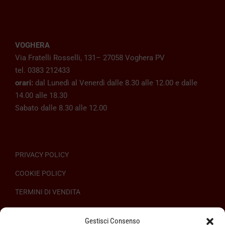
VOGHERA
Via Fratelli Rosselli, 131– 27058 Voghera PV
tel. 0383 212433
orari:
dal Lunedì al Venerdì dalle 8.30 alle 12.00 e dalle
14.00 alle 18.30
Sabato dalle 8.30 alle 12.00
PRIVACY POLICY
COOKIE POLICY
TERMINI DI VENDITA
REGOLAMENTO SULL’ODR
Gestisci Consenso