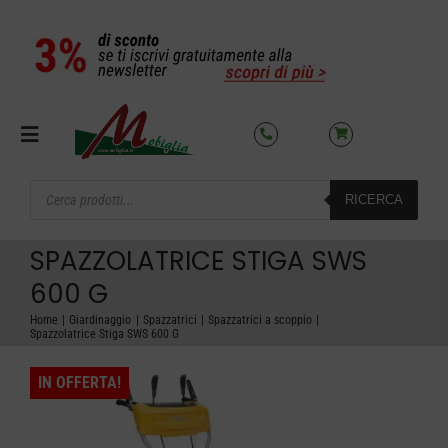
Salta
al
contenuto
Toggle
Navigation
Products
RICERCA
search
SETTORI
SPAZZOLATRICE STIGA SWS
OFFERTE DEL MESE
600 G
Home
Giardinaggio
Spazzatrici
Spazzatrici a scoppio
Spazzolatrice Stiga SWS 600 G
AZIENDA
IN OFFERTA!
NOLEGGIO