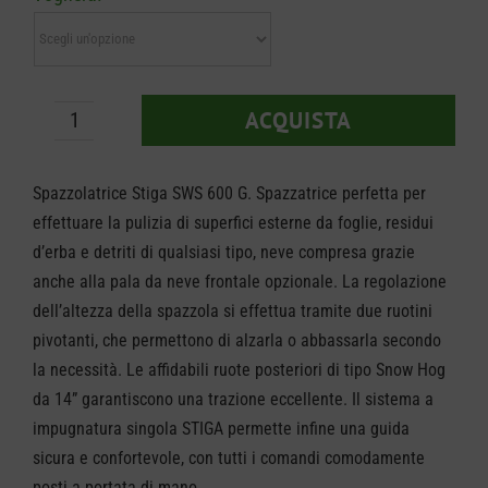
a
€ 889,00
ACQUISTA
Spazzolatrice
Stiga
Spazzolatrice Stiga SWS 600 G. Spazzatrice
perfetta per
SWS
effettuare la pulizia di superfici esterne da foglie, residui
600
d’erba e detriti di qualsiasi tipo, neve compresa grazie
G
anche alla pala da neve frontale opzionale. La regolazione
quantità
dell’altezza della spazzola si effettua tramite due ruotini
pivotanti, che permettono di alzarla o abbassarla secondo
la necessità. Le affidabili ruote posteriori di tipo
Snow Hog
da 14” garantiscono una trazione eccellente. Il sistema a
impugnatura singola STIGA permette infine una guida
sicura e confortevole, con tutti i comandi comodamente
posti a portata di mano.