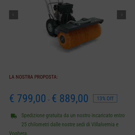
CARRELLO
LA NOSTRA PROPOSTA:
Fascia
€
799,00
€
889,00
13% Off
-
di
prezzo:
Spedizione gratuita da un nostro incaricato entro
da
25 chilometri dalle nostre sedi di Villalvernia e
€ 799,00
Voghera.