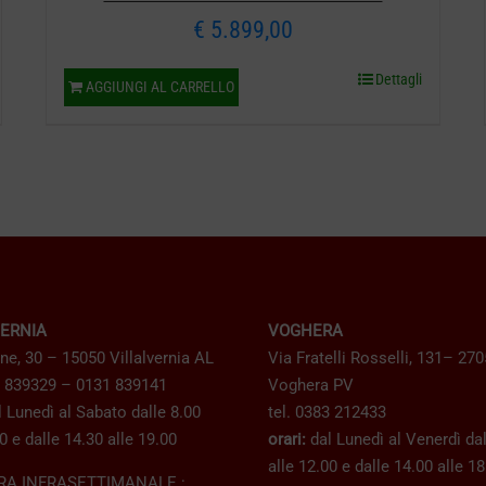
€
5.899,00
Dettagli
AGGIUNGI AL CARRELLO
VERNIA
VOGHERA
ne, 30 – 15050 Villalvernia AL
Via Fratelli Rosselli, 131– 27
1 839329 – 0131 839141
Voghera PV
 Lunedì al Sabato dalle 8.00
tel. 0383 212433
0 e dalle 14.30 alle 19.00
orari:
dal Lunedì al Venerdì dal
alle 12.00 e dalle 14.00 alle 1
RA INFRASETTIMANALE :