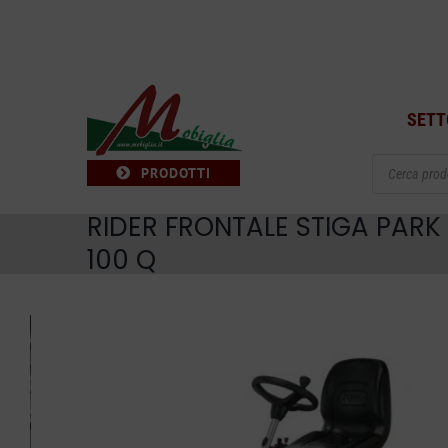
Salta
al
contenuto
SETT
Products
PRODOTTI
search
RIDER FRONTALE STIGA PARK
100 Q