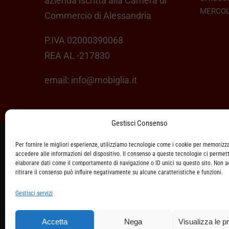
azienda iscritta alla Camera di
MERCOL
Commercio di Alessandria
P.IVA 02000390068
REA AL -217830
email:
info@mobiglia.it
Gestisci Consenso
Per fornire le migliori esperienze, utilizziamo tecnologie come i cookie per memorizz
ASSISTENZA CLIENTI
accedere alle informazioni del dispositivo. Il consenso a queste tecnologie ci permett
elaborare dati come il comportamento di navigazione o ID unici su questo sito. Non 
SPEDIZIONI
ritirare il consenso può influire negativamente su alcune caratteristiche e funzioni.
Gestisci servizi
DIRITTO DI RECESSO
METODI DI PAGAMENTO
Accetta
Nega
Visualizza le p