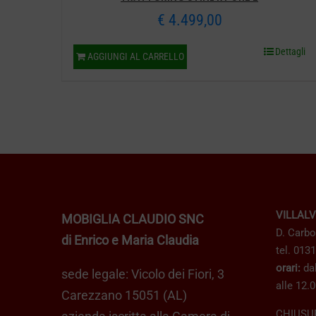
€
4.499,00
Dettagli
AGGIUNGI AL CARRELLO
VILLAL
MOBIGLIA CLAUDIO SNC
D. Carbo
di Enrico e Maria Claudia
tel. 013
orari:
dal
sede legale: Vicolo dei Fiori, 3
alle 12.0
Carezzano 15051 (AL)
CHIUSU