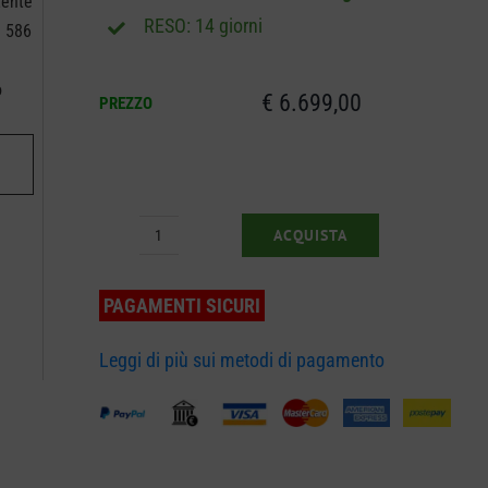
otente
RESO: 14 giorni
a 586
a
o
€
6.699,00
PREZZO
ACQUISTA
Rider
Frontale
PAGAMENTI SICURI
Stiga
Park
Leggi di più sui metodi di pagamento
500
WX
+
Piatto