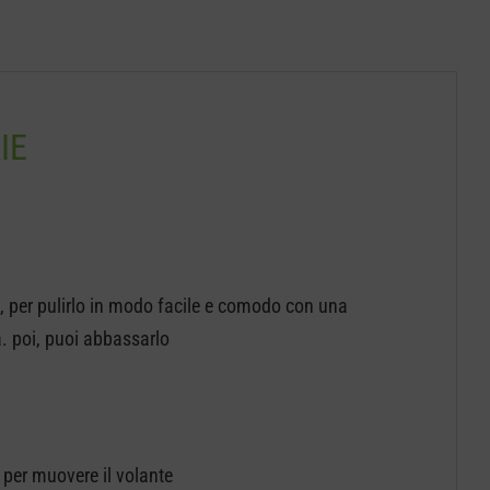
100
Q
quantità
IE
io, per pulirlo in modo facile e comodo con una
. poi, puoi abbassarlo
 per muovere il volante