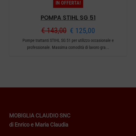
IN OFFERTA!
POMPA STIHL SG 51
Il
Il
€
143,00
€
125,00
Pompe trattanti STIHL SG 51 per utilizzo occasionale e
prezzo
prezzo
professionale. Massima comodità di lavoro gra...
originale
attuale
era:
è:
€ 143,00.
€ 125,00.
MOBIGLIA CLAUDIO SNC
di Enrico e Maria Claudia