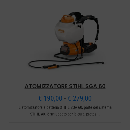
a
€ 159,00
ATOMIZZATORE STIHL SGA 60
Fascia
€
190,00
-
€
279,00
L’atomizzatore a batteria STIHL SGA 60, parte del sistema
di
STIHL AK, è sviluppato per la cura, protez...
prezzo: