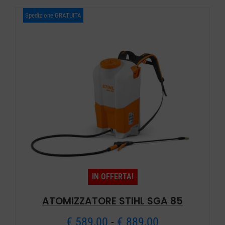
da
Spedizione GRATUITA
€ 190,00
a
€ 279,00
IN OFFERTA!
ATOMIZZATORE STIHL SGA 85
Fascia
€
589,00
-
€
889,00