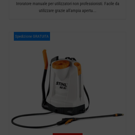
Irroratore manuale per utilizzatori non professionisti. Facile da
prezzo
prezzo
utilizzare grazie all'ampia apertu...
originale
attuale
era:
è:
Spedizione GRATUITA
€ 49,00.
€ 46,00.