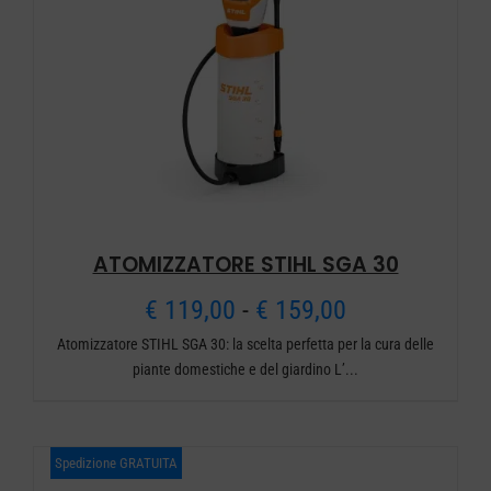
ATOMIZZATORE STIHL SGA 30
Fascia
€
119,00
-
€
159,00
Atomizzatore STIHL SGA 30: la scelta perfetta per la cura delle
di
piante domestiche e del giardino L’...
prezzo:
da
Spedizione GRATUITA
€ 119,00