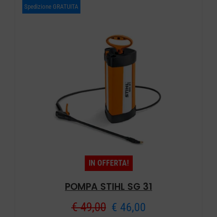
Spedizione GRATUITA
IN OFFERTA!
POMPA STIHL SG 31
Il
Il
€
49,00
€
46,00