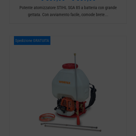
Potente atomizzatore STIHL SGA 85 a batteria con grande
di
gettata. Con avviamento facile, comode brete...
prezzo:
da
Spedizione GRATUITA
€ 589,00
a
€ 889,00