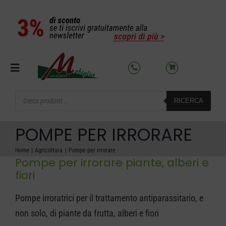
Salta
al
contenuto
Toggle
Navigation
Products
RICERCA
search
SETTORI
POMPE PER IRRORARE
OFFERTE DEL MESE
Home
Agricoltura
Pompe per irrorare
Pompe per irrorare piante, alberi e
fiori
AZIENDA
Pompe irroratrici per il trattamento antiparassitario, e
NOLEGGIO
non solo, di piante da frutta, alberi e fiori