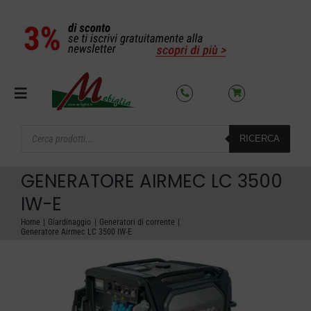
Salta
al
contenuto
Toggle
Navigation
Products
RICERCA
search
SETTORI
GENERATORE AIRMEC LC 3500
OFFERTE DEL MESE
IW-E
Home
Giardinaggio
Generatori di corrente
Generatore Airmec LC 3500 IW-E
AZIENDA
NOLEGGIO