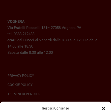
VOGHERA
Via Fratelli Rosselli, 131– 27058 Voghera PV
tel. 0383 212433
orari:
dal Lunedì al Venerdì dalle 8.30 alle 12.00 e dalle
14.00 alle 18.30
Sabato dalle 8.30 alle 12.00
PRIVACY POLICY
COOKIE POLICY
TERMINI DI VENDITA
REGOLAMENTO SULL’ODR
Gestisci Consenso