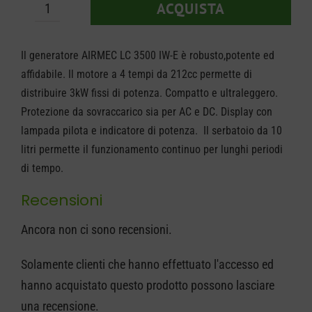
ACQUISTA
Generatore
Airmec
Il generatore AIRMEC LC 3500 IW-E è robusto,potente ed
LC
affidabile. Il motore a 4 tempi da 212cc permette di
3500
distribuire 3kW fissi di potenza. Compatto e ultraleggero.
IW-
Protezione da sovraccarico sia per AC e DC. Display con
E
lampada pilota e indicatore di potenza. Il serbatoio da 10
litri permette il funzionamento continuo per lunghi periodi
quantità
di tempo.
Recensioni
Ancora non ci sono recensioni.
Solamente clienti che hanno effettuato l'accesso ed
hanno acquistato questo prodotto possono lasciare
una recensione.