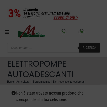
Salta
al
contenuto
Toggle
Navigation
Products
RICERCA
search
SETTORI
ELETTROPOMPE
OFFERTE DEL MESE
AUTOADESCANTI
Home
Agricoltura
Elettrompompe
Elettropompe autoadescanti
AZIENDA
Non è stato trovato nessun prodotto che
NOLEGGIO
corrisponde alla tua selezione.