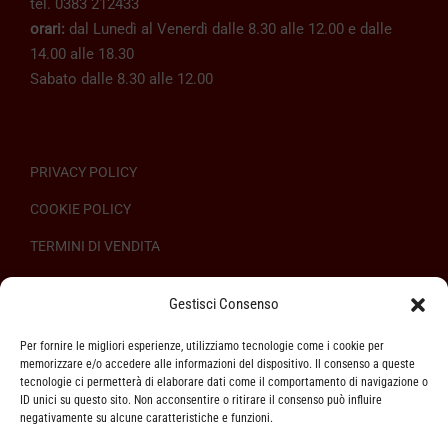
tel. 0383 212433
orari:
dal Lunedì al Venerdì dalle 8.30 alle 12.00 e dalle
14.00 alle 18.30
Sabato dalle 8.30 alle 12.00
PRIVACY POLICY
COOKIE POLICY
TERMINI DI VENDITA
REGOLAMENTO SULL’ODR
Gestisci Consenso
Per fornire le migliori esperienze, utilizziamo tecnologie come i cookie per
memorizzare e/o accedere alle informazioni del dispositivo. Il consenso a queste
tecnologie ci permetterà di elaborare dati come il comportamento di navigazione o
ID unici su questo sito. Non acconsentire o ritirare il consenso può influire
ASSISTENZA CLIENTI
negativamente su alcune caratteristiche e funzioni.