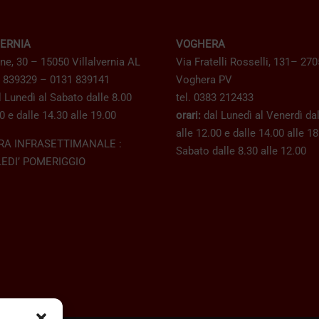
VERNIA
VOGHERA
ne, 30 – 15050 Villalvernia AL
Via Fratelli Rosselli, 131– 27
1 839329 – 0131 839141
Voghera PV
 Lunedì al Sabato dalle 8.00
tel. 0383 212433
0 e dalle 14.30 alle 19.00
orari:
dal Lunedì al Venerdì dal
alle 12.00 e dalle 14.00 alle 1
RA INFRASETTIMANALE :
Sabato dalle 8.30 alle 12.00
EDI’ POMERIGGIO