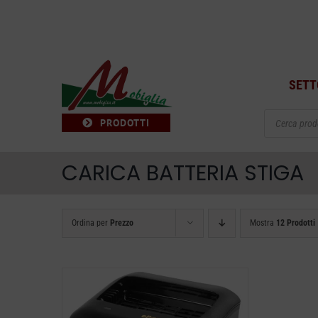
Salta
al
contenuto
SETT
Products
PRODOTTI
search
CARICA BATTERIA STIGA
Ordina per
Prezzo
Mostra
12 Prodotti