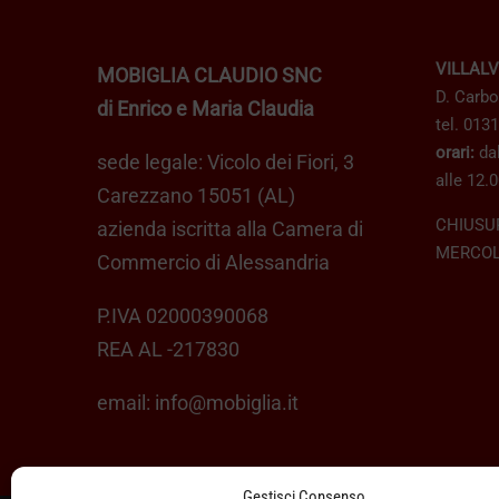
VILLAL
MOBIGLIA CLAUDIO SNC
D. Carbo
di Enrico e Maria Claudia
tel. 013
orari:
dal
sede legale: Vicolo dei Fiori, 3
alle 12.0
Carezzano 15051 (AL)
CHIUSU
azienda iscritta alla Camera di
MERCOL
Commercio di Alessandria
P.IVA 02000390068
REA AL -217830
email:
info@mobiglia.it
Gestisci Consenso