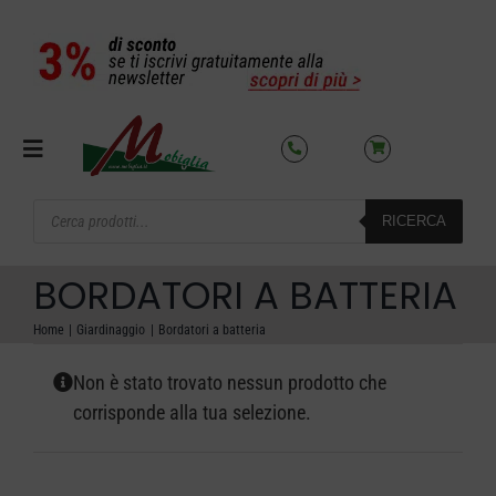
Salta
al
contenuto
Toggle
Navigation
Products
RICERCA
search
SETTORI
BORDATORI A BATTERIA
OFFERTE DEL MESE
Home
Giardinaggio
Bordatori a batteria
Non è stato trovato nessun prodotto che
AZIENDA
corrisponde alla tua selezione.
NOLEGGIO