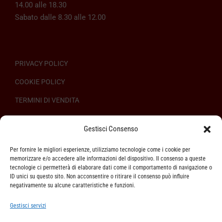
14.00 alle 18.30
Sabato dalle 8.30 alle 12.00
PRIVACY POLICY
COOKIE POLICY
TERMINI DI VENDITA
REGOLAMENTO SULL’ODR
Gestisci Consenso
Per fornire le migliori esperienze, utilizziamo tecnologie come i cookie per
memorizzare e/o accedere alle informazioni del dispositivo. Il consenso a queste
tecnologie ci permetterà di elaborare dati come il comportamento di navigazione o
ID unici su questo sito. Non acconsentire o ritirare il consenso può influire
ASSISTENZA CLIENTI
negativamente su alcune caratteristiche e funzioni.
SPEDIZIONI
Gestisci servizi