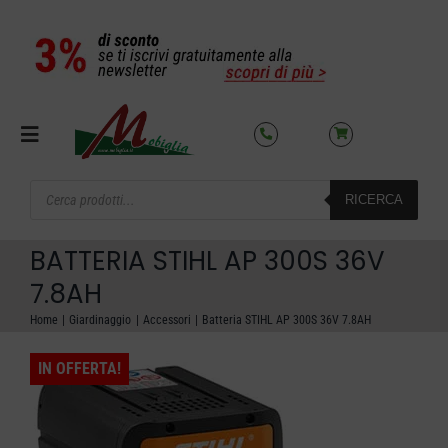
Salta
al
contenuto
Toggle
Navigation
Products
RICERCA
search
SETTORI
BATTERIA STIHL AP 300S 36V
OFFERTE DEL MESE
7.8AH
Home
Giardinaggio
Accessori
Batteria STIHL AP 300S 36V 7.8AH
AZIENDA
IN OFFERTA!
NOLEGGIO