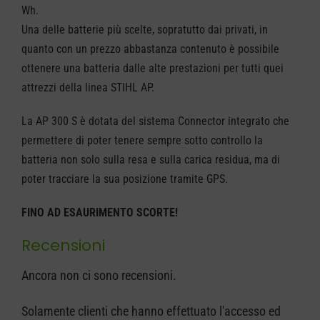
300S
Wh.
36V
Una delle batterie più scelte, sopratutto dai privati, in
7.8AH
quanto con un prezzo abbastanza contenuto è possibile
ottenere una batteria dalle alte prestazioni per tutti quei
quantità
attrezzi della linea STIHL AP.
La AP 300 S è dotata del sistema Connector integrato che
permettere di poter tenere sempre sotto controllo la
batteria non solo sulla resa e sulla carica residua, ma di
poter tracciare la sua posizione tramite GPS.
FINO AD ESAURIMENTO SCORTE!
Recensioni
Ancora non ci sono recensioni.
Solamente clienti che hanno effettuato l'accesso ed