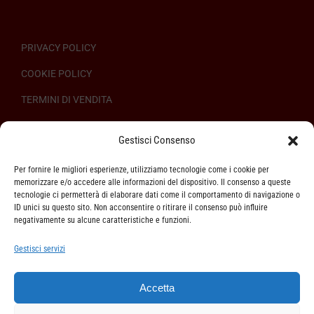
PRIVACY POLICY
COOKIE POLICY
TERMINI DI VENDITA
REGOLAMENTO SULL’ODR
Gestisci Consenso
Per fornire le migliori esperienze, utilizziamo tecnologie come i cookie per
memorizzare e/o accedere alle informazioni del dispositivo. Il consenso a queste
tecnologie ci permetterà di elaborare dati come il comportamento di navigazione o
ID unici su questo sito. Non acconsentire o ritirare il consenso può influire
ASSISTENZA CLIENTI
negativamente su alcune caratteristiche e funzioni.
SPEDIZIONI
Gestisci servizi
DIRITTO DI RECESSO
Accetta
METODI DI PAGAMENTO