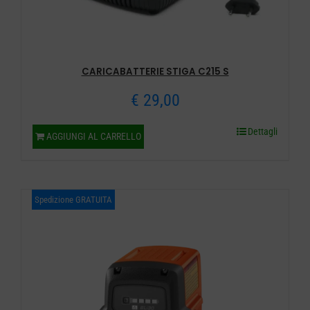
nella
pagina
del
prodotto
CARICABATTERIE STIGA C215 S
€
29,00
Dettagli
AGGIUNGI AL CARRELLO
Spedizione GRATUITA