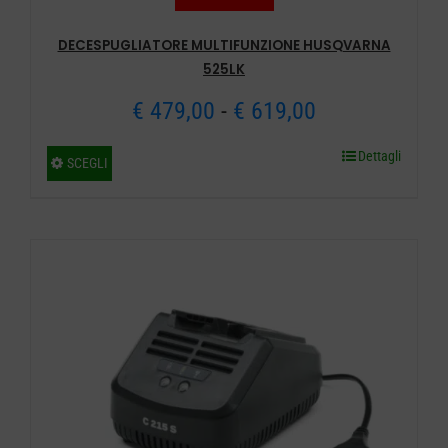
DECESPUGLIATORE MULTIFUNZIONE HUSQVARNA
525LK
Fascia
€
479,00
-
€
619,00
di
Dettagli
Questo
SCEGLI
prezzo:
prodotto
ha
da
più
€ 479,00
varianti.
a
Le
opzioni
€ 619,00
possono
essere
scelte