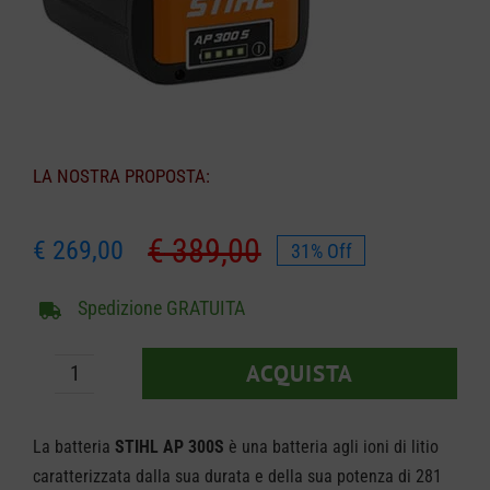
CARRELLO
LA NOSTRA PROPOSTA:
€
389,00
€
269,00
31% Off
Il
Il
prezzo
prezzo
Spedizione GRATUITA
originale
attuale
era:
è:
ACQUISTA
€ 389,00.
€ 269,00.
Batteria
STIHL
La batteria
STIHL AP 300S
è una batteria agli ioni di litio
AP
caratterizzata dalla sua durata e della sua potenza di 281