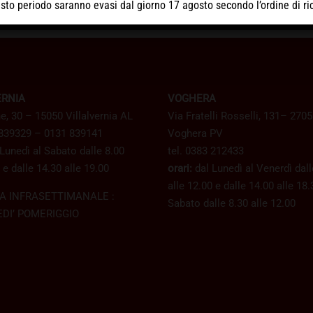
uesto periodo
saranno evasi dal giorno 17 agosto
secondo l’ordine di ri
ERNIA
VOGHERA
e, 30 – 15050 Villalvernia AL
Via Fratelli Rosselli, 131– 270
 839329 – 0131 839141
Voghera PV
Lunedì al Sabato dalle 8.00
tel. 0383 212433
 e dalle 14.30 alle 19.00
orari:
dal Lunedì al Venerdì dall
alle 12.00 e dalle 14.00 alle 18.
A INFRASETTIMANALE :
Sabato dalle 8.30 alle 12.00
DI’ POMERIGGIO