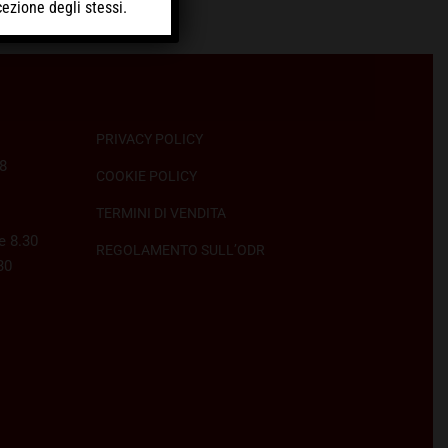
cezione degli stessi.
PRIVACY POLICY
58
COOKIE POLICY
TERMINI DI VENDITA
e 8.30
REGOLAMENTO SULL’ODR
30