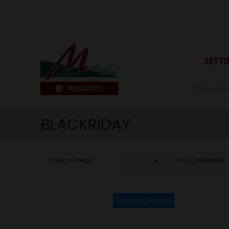
Salta
al
contenuto
SETTO
Products
PRODOTTI
search
BLACKRIDAY
Ordina per
Prezzo
Mostra
36 Prodotti
Spedizione GRATUITA