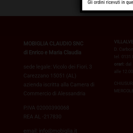
Gli ordini ricevuti in q
VILLALV
MOBIGLIA CLAUDIO SNC
D. Carbon
di Enrico e Maria Claudia
tel. 0131
orari:
dal 
sede legale: Vicolo dei Fiori, 3
alle 12.00
Carezzano 15051 (AL)
CHIUSUR
azienda iscritta alla Camera di
MERCOLE
Commercio di Alessandria
P.IVA 02000390068
REA AL -217830
email:
info@mobiglia.it