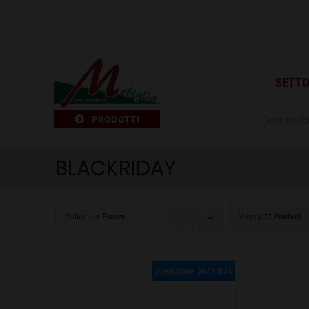
Salta
al
contenuto
SETTO
Products
PRODOTTI
search
BLACKRIDAY
Ordina per
Prezzo
Mostra
12 Prodotti
Spedizione GRATUITA