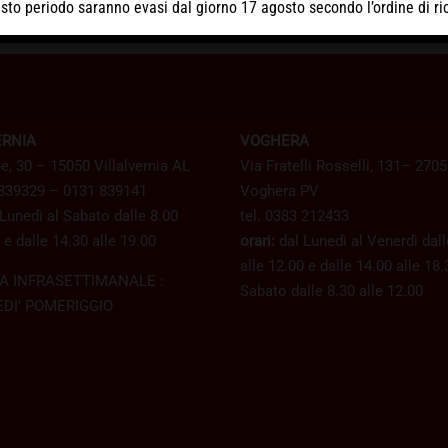
uesto periodo
saranno evasi dal giorno 17 agosto
secondo l’ordine di ri
ERNIA
VOGHERA
e, 30 – 15050 Villalvernia AL
Via Fratelli Rosselli, 131– 270
 839329 – 0131 839141
Voghera PV
Lunedì al Sabato dalle 8.00
tel. 0383 212433
 e dalle 14.30 alle 19.00
orari:
dal Lunedì al Venerdì dall
alle 12.00 e dalle 14.00 alle 18.
A INFRASETTIMANALE :
Sabato dalle 8.30 alle 12.00
DI’ POMERIGGIO