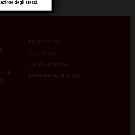
cezione degli stessi.
PRIVACY POLICY
58
COOKIE POLICY
TERMINI DI VENDITA
e 8.30
REGOLAMENTO SULL’ODR
30